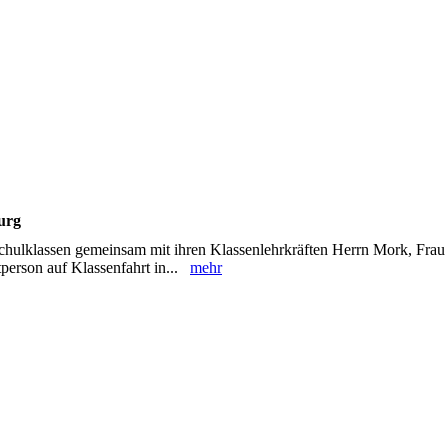
urg
schulklassen gemeinsam mit ihren Klassenlehrkräften Herrn Mork, Fra
tperson auf Klassenfahrt in...
mehr